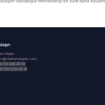
solüsyon vasıtasıyla nemlendirip bir süre daha kullanma
ulaşın
ze Ulaşın
nfo@charismaoptic.com
0 212 446 40 60
90 553 056 46 18