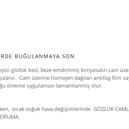
ERDE BUĞULANMAYA SON
yici gözlük bezi, beze emdirilmiş kimyasalın cam üzer
uygulanır. Cam üzerine homojen dağılan antifog film 
uğu önleme uygulaması tamamlanmış olur.
etirken, sıcak soğuk hava değişimlerinde GÖZLÜK CA
 KORUMA.