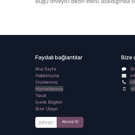
Buğu önleyici bezin etkisi azaldığında 
Faydalı bağlantılar
Bize 
Ana Sayfa
Bi
Hakkımızda
i
Ürünlerimiz
+9
Hizmetlerimiz
+
Yasal
İçerik Bilgileri
Bize Ulaşın
Abone Ol