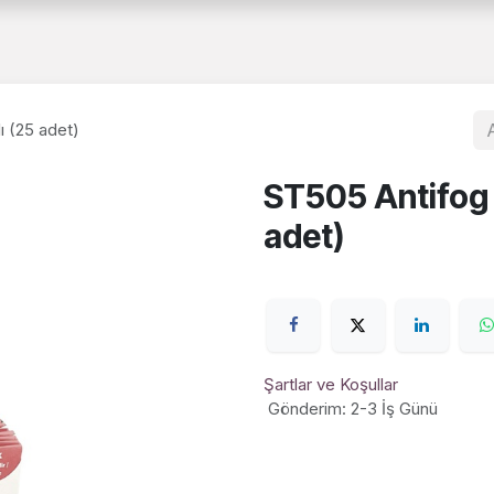
a
Hakkımızda
Katalog
B2B
Belgelerimiz
İnsan Kaynakları
ı (25 adet)
ST505 Antifog 
adet)
Şartlar ve Koşullar
Gönderim: 2-3 İş Günü