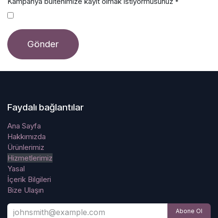
Kampanya bültenimize kayıt olmak istiyormusunuz
*
Gönder
Faydalı bağlantılar
Ana Sayfa
Hakkımızda
Ürünlerimiz
Hizmetlerimiz
Yasal
İçerik Bilgileri
Bize Ulaşın
Abone Ol