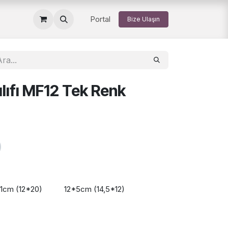
Portal
Bize Ulaşın
lıfı MF12 Tek Renk
11cm (12*20)
12*5cm (14,5*12)