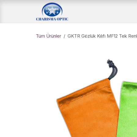
İçereği Atla
Ana Sayfa
Mağaz
Tüm Ürünler
GKTR Gözlük Kılıfı MF12 Tek Renk