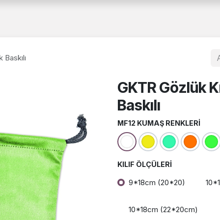
a
Hakkımızda
Katalog
B2B
Belgelerimiz
İnsan Kaynakları
 Baskılı
GKTR Gözlük Kı
Baskılı
MF12 KUMAŞ RENKLERI
KILIF ÖLÇÜLERI
9*18cm (20*20)
10*
10*18cm (22*20cm)