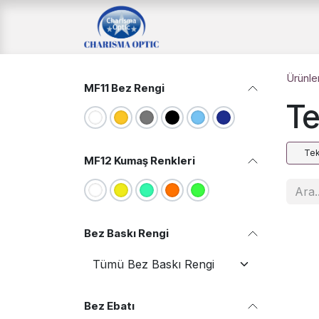
İçereği Atla
Ana Sayfa
Mağaz
Ürünle
MF11 Bez Rengi
Te
Tek
MF12 Kumaş Renkleri
Bez Baskı Rengi
Satı
Bez Ebatı