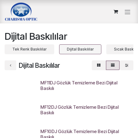
İçereği Atla
Dijital Baskılılar
Tek Renk Baskılılar
Dijital Baskılılar
Sıcak Baskılıl
Dijital Baskılılar
MF11DJ Gözlük Temizleme Bezi Dijital
Baskılı
MF12DJ Gözlük Temizleme Bezi Dijital
Baskılı
MF10DJ Gözlük Temizleme Bezi Dijital
Baskılı