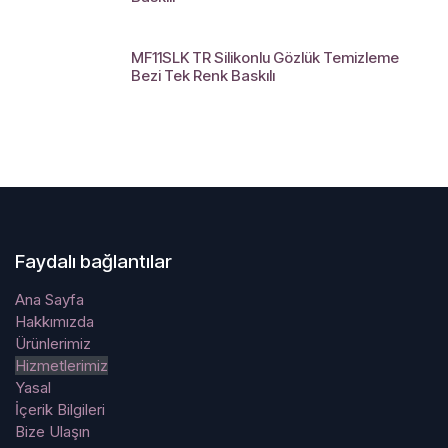
MF11SLK TR Silikonlu Gözlük Temizleme
Bezi Tek Renk Baskılı
Faydalı bağlantılar
Ana Sayfa
Hakkımızda
Ürünlerimiz
Hizmetlerimiz
Yasal
İçerik Bilgileri
Bize Ulaşın