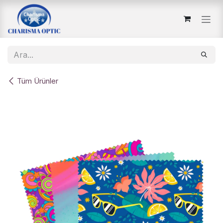
İçereği Atla
Tüm Ürünler