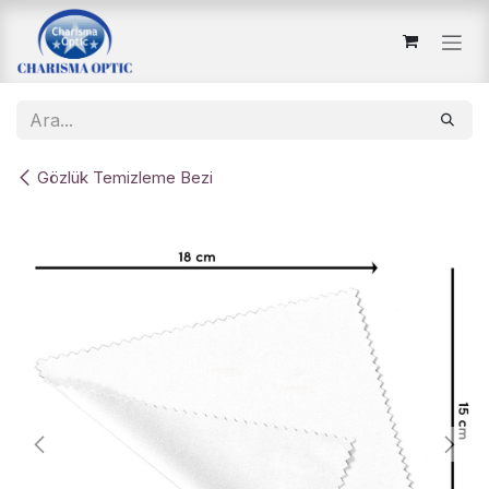
İçereği Atla
Gözlük Temizleme Bezi