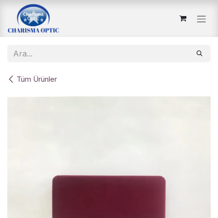
İçereği Atla
Tüm Ürünler