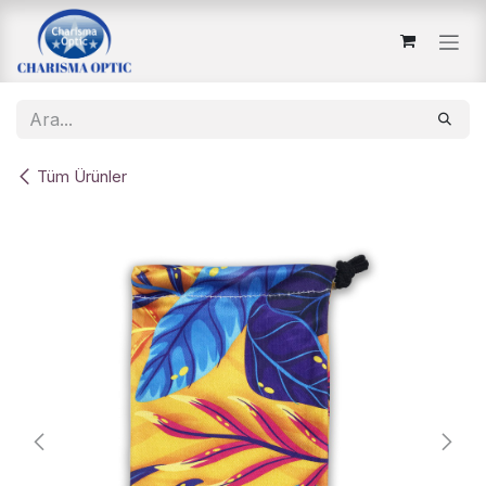
İçereği Atla
Tüm Ürünler