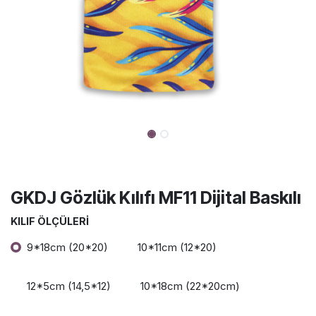
GKDJ Gözlük Kılıfı MF11 Dijital Baskılı
KILIF ÖLÇÜLERI
9*18cm (20*20)
10*11cm (12*20)
12*5cm (14,5*12)
10*18cm (22*20cm)