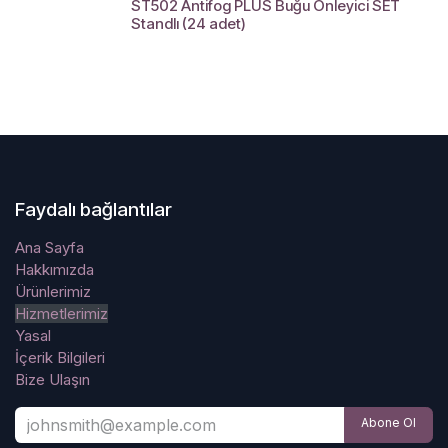
ST502 Antifog PLUS Buğu Önleyici SET
Standlı (24 adet)
Faydalı bağlantılar
Ana Sayfa
Hakkımızda
Ürünlerimiz
Hizmetlerimiz
Yasal
İçerik Bilgileri
Bize Ulaşın
Abone Ol